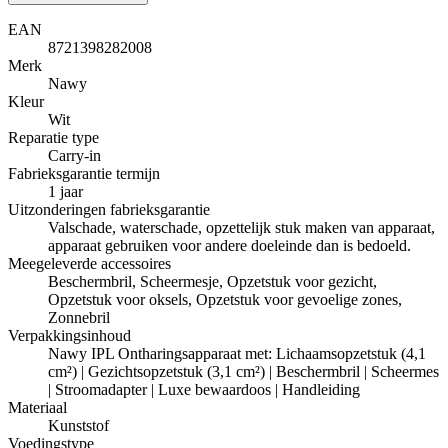
EAN
8721398282008
Merk
Nawy
Kleur
Wit
Reparatie type
Carry-in
Fabrieksgarantie termijn
1 jaar
Uitzonderingen fabrieksgarantie
Valschade, waterschade, opzettelijk stuk maken van apparaat,
apparaat gebruiken voor andere doeleinde dan is bedoeld.
Meegeleverde accessoires
Beschermbril, Scheermesje, Opzetstuk voor gezicht,
Opzetstuk voor oksels, Opzetstuk voor gevoelige zones,
Zonnebril
Verpakkingsinhoud
Nawy IPL Ontharingsapparaat met: Lichaamsopzetstuk (4,1
cm²) | Gezichtsopzetstuk (3,1 cm²) | Beschermbril | Scheermes
| Stroomadapter | Luxe bewaardoos | Handleiding
Materiaal
Kunststof
Voedingstype