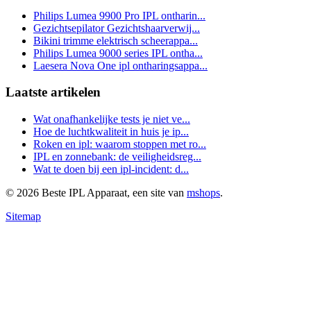
Philips Lumea 9900 Pro IPL ontharin...
Gezichtsepilator Gezichtshaarverwij...
Bikini trimme elektrisch scheerappa...
Philips Lumea 9000 series IPL ontha...
Laesera Nova One ipl ontharingsappa...
Laatste artikelen
Wat onafhankelijke tests je niet ve...
Hoe de luchtkwaliteit in huis je ip...
Roken en ipl: waarom stoppen met ro...
IPL en zonnebank: de veiligheidsreg...
Wat te doen bij een ipl-incident: d...
© 2026 Beste IPL Apparaat, een site van
mshops
.
Sitemap