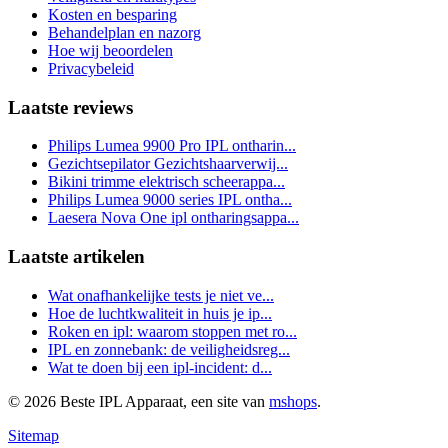
Kosten en besparing
Behandelplan en nazorg
Hoe wij beoordelen
Privacybeleid
Laatste reviews
Philips Lumea 9900 Pro IPL ontharin...
Gezichtsepilator Gezichtshaarverwij...
Bikini trimme elektrisch scheerappa...
Philips Lumea 9000 series IPL ontha...
Laesera Nova One ipl ontharingsappa...
Laatste artikelen
Wat onafhankelijke tests je niet ve...
Hoe de luchtkwaliteit in huis je ip...
Roken en ipl: waarom stoppen met ro...
IPL en zonnebank: de veiligheidsreg...
Wat te doen bij een ipl-incident: d...
© 2026 Beste IPL Apparaat, een site van
mshops
.
Sitemap