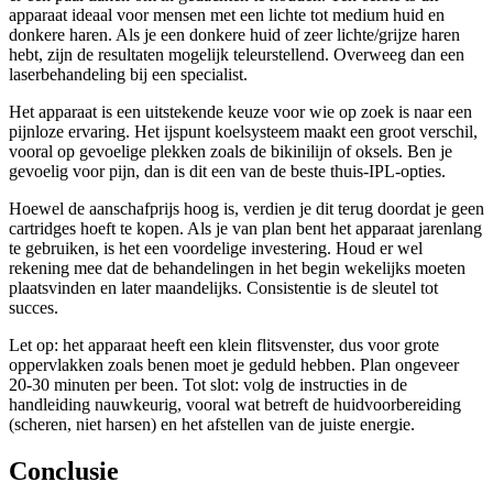
apparaat ideaal voor mensen met een lichte tot medium huid en
donkere haren. Als je een donkere huid of zeer lichte/grijze haren
hebt, zijn de resultaten mogelijk teleurstellend. Overweeg dan een
laserbehandeling bij een specialist.
Het apparaat is een uitstekende keuze voor wie op zoek is naar een
pijnloze ervaring. Het ijspunt koelsysteem maakt een groot verschil,
vooral op gevoelige plekken zoals de bikinilijn of oksels. Ben je
gevoelig voor pijn, dan is dit een van de beste thuis-IPL-opties.
Hoewel de aanschafprijs hoog is, verdien je dit terug doordat je geen
cartridges hoeft te kopen. Als je van plan bent het apparaat jarenlang
te gebruiken, is het een voordelige investering. Houd er wel
rekening mee dat de behandelingen in het begin wekelijks moeten
plaatsvinden en later maandelijks. Consistentie is de sleutel tot
succes.
Let op: het apparaat heeft een klein flitsvenster, dus voor grote
oppervlakken zoals benen moet je geduld hebben. Plan ongeveer
20-30 minuten per been. Tot slot: volg de instructies in de
handleiding nauwkeurig, vooral wat betreft de huidvoorbereiding
(scheren, niet harsen) en het afstellen van de juiste energie.
Conclusie