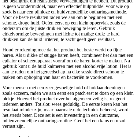
het belangrijk om realistische verwachtingen te hebben. Dit product
is geen wondermiddel, maar een effectief hulpmiddel voor wie op
zoek is naar een pijnloze en huidvriendelijke ontharingsmethode.
Voor de beste resultaten raden we aan om te beginnen met een
schone, droge huid. Oefen eerst op een klein oppervlak zoals de
onderarm om de juiste druk en beweging te leren. Gebruik
cirkelvormige bewegingen met lichte tot matige druk; te hard
drukken kan de huid irriteren, te zacht geeft geen resultaat.
Houd er rekening mee dat het product het beste werkt op fijne
haren. Als u dikke of stugge haren heeft, combineer het dan met een
epilator of scheerapparaat vooraf om de haren korter te maken. Na
gebruik kunt u de huid kalmeren met een alcoholvrije lotion. Het is
aan te raden om het gereedschap na elke sessie direct schoon te
maken om ophoping van haar en bacteriën te voorkomen.
Voor mensen met een zeer gevoelige huid of huidaandoeningen
zoals eczeem, raden we aan eerst een patch-test te doen op een klein
plekje. Hoewel het product over het algemeen veilig is, reageert
iedereen anders. Tot slot: wees geduldig. De eerste keren kan het
resultaat minder zijn, maar naarmate u de techniek beheerst, wordt
het steeds beter. Deze set is een investering in een duurzame,
milieuvriendelijke ontharingsroutine. Geef het een kans en u zult
verrast zijn.