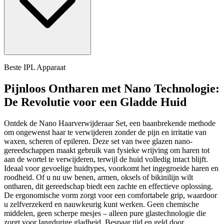
Beste IPL Apparaat
Pijnloos Ontharen met Nano Technologie:
De Revolutie voor een Gladde Huid
Ontdek de Nano Haarverwijderaar Set, een baanbrekende methode
om ongewenst haar te verwijderen zonder de pijn en irritatie van
waxen, scheren of epileren. Deze set van twee glazen nano-
gereedschappen maakt gebruik van fysieke wrijving om haren tot
aan de wortel te verwijderen, terwijl de huid volledig intact blijft.
Ideaal voor gevoelige huidtypes, voorkomt het ingegroeide haren en
roodheid. Of u nu uw benen, armen, oksels of bikinilijn wilt
ontharen, dit gereedschap biedt een zachte en effectieve oplossing.
De ergonomische vorm zorgt voor een comfortabele grip, waardoor
u zelfverzekerd en nauwkeurig kunt werken. Geen chemische
middelen, geen scherpe mesjes – alleen pure glastechnologie die
zorgt voor langdurige gladheid. Bespaar tijd en geld door