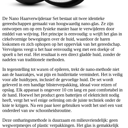
De Nano Haarverwijderaar Set bestaat uit twee identieke
gereedschappen gemaakt van hoogwaardig nano-glas. Ze zijn
ontworpen om op een fysieke manier haar te verwijderen door
middel van wrijving. Het principe is eenvoudig: u wrijft het glas in
cirkelvormige bewegingen over de huid, waardoor de haren
loskomen en zich ophopen op het oppervlak van het gereedschap.
Vervolgens veegt u het haar eenvoudig weg met een doekje of
spoelt u het eraf. Het resultaat is een direct gladde huid, zonder de
nadelen van traditionele methoden.
In tegenstelling tot waxen of epileren, trekt de nano-methode niet
aan de haarzakjes, wat pijn en huidirritatie vermindert. Het is veilig
voor alle huidtypen, inclusief de gevoelige huid. De set wordt
geleverd in een handige blisterverpakking, ideaal voor reizen of
opslag. Elk apparaat is ongeveer 10 cm lang en past comfortabel in
de hand. Hoewel het product geen batterijen of elektriciteit nodig
heeft, vergt het wel enige oefening om de juiste techniek onder de
knie te krijgen. Na een paar keer gebruiken wordt het snel een vast
onderdeel van uw schoonheidsroutine.
Deze ontharingsmethode is duurzaam en milieuvriendelijk: geen
wegwerpmesjes of plastic verpakkingen. Het glas is gemakkelijk