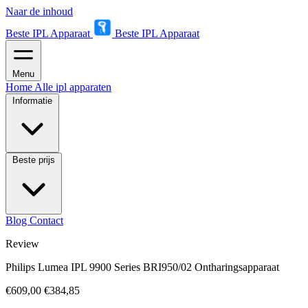
Naar de inhoud
Beste IPL Apparaat
Beste IPL Apparaat
Menu
Home
Alle ipl apparaten
Informatie
Beste prijs
Blog
Contact
Review
Philips Lumea IPL 9900 Series BRI950/02 Ontharingsapparaat
€609,00
€384,85