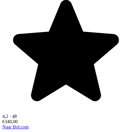
4,2
·
48
€340,00
Naar Bol.com