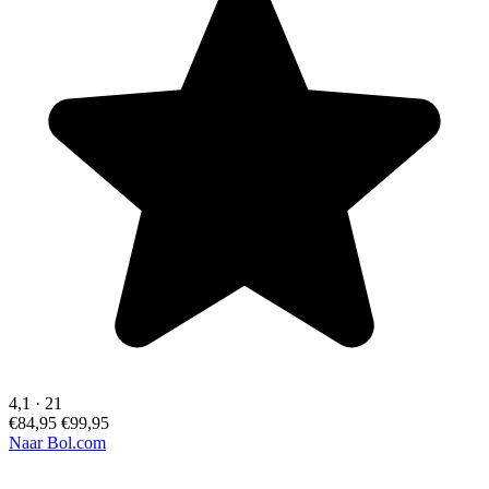
4,1
·
21
€84,95
€99,95
Naar Bol.com