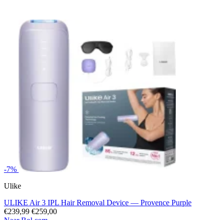
-7%
Ulike
ULIKE Air 3 IPL Hair Removal Device — Provence Purple
€239,99
€259,00