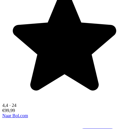
4,4
·
24
€99,99
Naar Bol.com