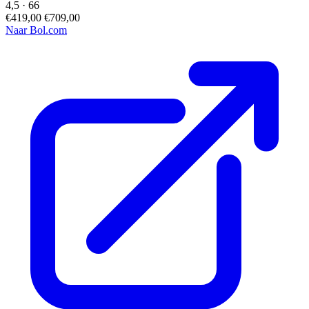
4,5
·
66
€419,00
€709,00
Naar Bol.com