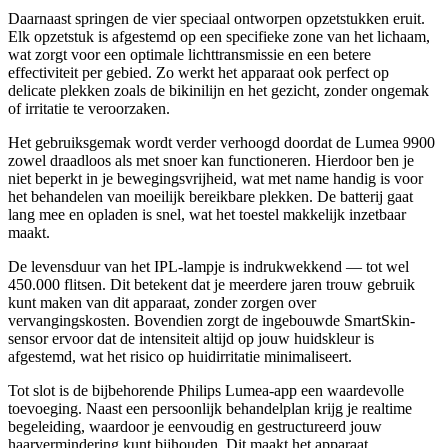
Daarnaast springen de vier speciaal ontworpen opzetstukken eruit.
Elk opzetstuk is afgestemd op een specifieke zone van het lichaam,
wat zorgt voor een optimale lichttransmissie en een betere
effectiviteit per gebied. Zo werkt het apparaat ook perfect op
delicate plekken zoals de bikinilijn en het gezicht, zonder ongemak
of irritatie te veroorzaken.
Het gebruiksgemak wordt verder verhoogd doordat de Lumea 9900
zowel draadloos als met snoer kan functioneren. Hierdoor ben je
niet beperkt in je bewegingsvrijheid, wat met name handig is voor
het behandelen van moeilijk bereikbare plekken. De batterij gaat
lang mee en opladen is snel, wat het toestel makkelijk inzetbaar
maakt.
De levensduur van het IPL-lampje is indrukwekkend — tot wel
450.000 flitsen. Dit betekent dat je meerdere jaren trouw gebruik
kunt maken van dit apparaat, zonder zorgen over
vervangingskosten. Bovendien zorgt de ingebouwde SmartSkin-
sensor ervoor dat de intensiteit altijd op jouw huidskleur is
afgestemd, wat het risico op huidirritatie minimaliseert.
Tot slot is de bijbehorende Philips Lumea-app een waardevolle
toevoeging. Naast een persoonlijk behandelplan krijg je realtime
begeleiding, waardoor je eenvoudig en gestructureerd jouw
haarvermindering kunt bijhouden. Dit maakt het apparaat