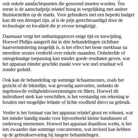
ook enkele aandachtspunten die genoemd moeten worden. Ten
eerste is de aanschafprijs relatief hoog in vergelijking met andere
thuistoestellen op de markt. Voor gebruikers met een beperkt budget
kan dit een drempel zijn, al is de prijs gerechtvaardigd door de
technologie en kwaliteit die je ervoor terugkrijgt.
Daarnaast vergt het ontharingsproces enige tijd en toewijding.
Hoewel Philips aangeeft dat in drie behandelingen zichtbare
haarvermindering mogelijk is, is het effect het beste merkbaar na
meerdere sessies verdeeld over enkele maanden. Onbeleefde of
onregelmatige toepassing kan minder goede resultaten geven, wat
het apparaat minder geschikt maakt voor wie snel resultaat wil
zonder geduld.
Ook kan de behandeling op sommige lichaamszones, zoals het
gezicht of de bikinilijn, wat gevoelig aanvoelen, ondanks de
ingebouwde veiligheidsvoorzieningen en filters. Hoewel dit
individueel sterk kan verschillen, is het verstandig om rekening te
houden met mogelijke irritatie of lichte roodheid direct na gebruik.
Verder is het formaat van het apparaat relatief groot en robuust, wat
het minder handig maakt voor bijvoorbeeld kleine handtassen of
onderweg meenemen. Hoewel het apparaat draadloos werkt, is het
iets zwaarder dan sommige concurrenten, wat invloed kan hebben
op de gebruikservaring bij langere behandelingen.