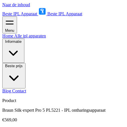
Naar de inhoud
Beste IPL Apparaat
Beste IPL Apparaat
Menu
Home
Alle ipl apparaten
Informatie
Beste prijs
Blog
Contact
Product
Braun Silk·expert Pro 5 PL5221 - IPL ontharingsapparaat
€569,00