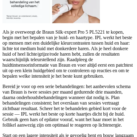
Als je overweegt de Braun Silk·expert Pro 5 PL5221 te kopen,
begin met het bepalen van je huid- en haartype. IPL werkt het beste
op mensen met een duidelijke kleurcontrasten tussen huid en haar:
lichte tot medium huid met donkerdere haren. Als je heel donkere
huid of heel lichte/grijze/rode haren hebt, zullen de resultaten
waarschijnlijk teleurstellend zijn. Raadpleeg de
huidtintsensorinformatie van Braun en voer altijd eerst een patchtest
uit op een klein huidgebied om te controleren op reacties en om te
bepalen welke intensiteit je het beste kunt gebruiken.
Bereid je voor op een serie behandelingen: het aanbevolen schema
van Braun is twee sessies per maand gedurende drie maanden,
daarna onderhoudsbehandelingen wanneer dat nodig is. Plan
behandelingen consistent; het overslaan van sessies vertraagt
zichtbaar resultaat. Scheer het te behandelen gebied kort voor de
sessie — IPL werkt het beste op korte haartjes dicht bij de huid.
Gebruik geen hars of epilator vooraf, want het haar moet in het
follikel aanwezig zijn om optimaal te reageren op lichtenergie.
Start op een lagere intensiteit als je gevoelig bent en bouw langzaam