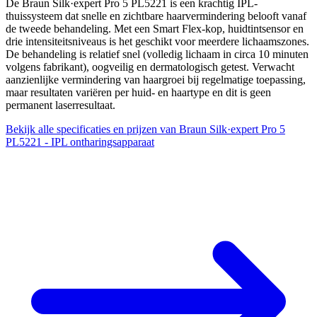
De Braun Silk·expert Pro 5 PL5221 is een krachtig IPL-
thuissysteem dat snelle en zichtbare haarvermindering belooft vanaf
de tweede behandeling. Met een Smart Flex-kop, huidtintsensor en
drie intensiteitsniveaus is het geschikt voor meerdere lichaamszones.
De behandeling is relatief snel (volledig lichaam in circa 10 minuten
volgens fabrikant), oogveilig en dermatologisch getest. Verwacht
aanzienlijke vermindering van haargroei bij regelmatige toepassing,
maar resultaten variëren per huid- en haartype en dit is geen
permanent laserresultaat.
Bekijk alle specificaties en prijzen van Braun Silk·expert Pro 5
PL5221 - IPL ontharingsapparaat