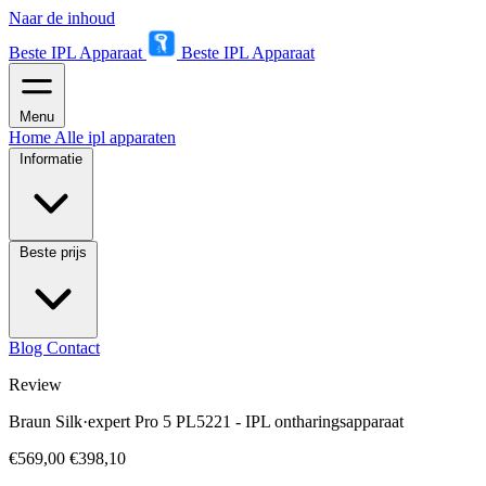
Naar de inhoud
Beste IPL Apparaat
Beste IPL Apparaat
Menu
Home
Alle ipl apparaten
Informatie
Beste prijs
Blog
Contact
Review
Braun Silk·expert Pro 5 PL5221 - IPL ontharingsapparaat
€569,00
€398,10