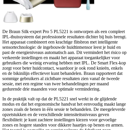
De Braun Silk·expert Pro 5 PL5221 is ontworpen als een compleet
IPL-thuissysteem dat professionele resultaten dichter bij huis brengt.
Het apparaat combineert een krachtige flitsbron met intelligente
sensortechnologie: de ingebouwde huidtintsensor leest je huid en
past de energieniveaus automatisch aan. Dit vermindert het risico op
verkeerde instellingen en maakt het apparaat toegankelijker voor
gebruikers die weinig ervaring hebben met IPL. De Smart Flex-kop
zorgt voor beter huidcontact, waardoor je ook rond knieën, enkels
en de bikinilijn effectiever kunt behandelen. Braun rapporteert dat
sommige gebruikers al zichtbare resultaten zien vanaf de tweede
sessie, met een regime van twee behandelingen per maand
gedurende drie maanden voor optimale vermindering.
In de praktijk valt op dat de PL5221 snel werkt in de glijdende
modus en dat het ergonomische handvat het eenvoudig maakt lange
zones zoals de benen in één sessie te behandelen. De meegeleverde
opzetstukken en de verschillende intensiteitsniveaus geven
flexibiliteit: je kunt zachtere instellingen kiezen voor gevoelige
zones en hogere standen voor dikkere haartjes op benen en armen.