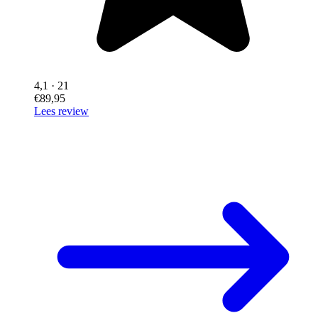
4,1
· 21
€89,95
Lees review