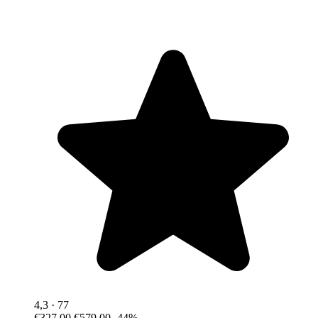
4,3
· 77
€327,00
€579,00
-44%